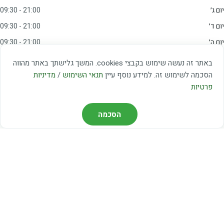
יום ג׳
09:30 - 21:00
יום ד׳
09:30 - 21:00
יום ה׳
09:30 - 21:00
יום ו׳
09:00 - 15:00
באתר זה נעשה שימוש בקבצי cookies. המשך גלישתך באתר מהווה
שבת
20:00 - 23:00
הסכמה לשימוש זה. למידע נוסף עיין
תנאי השימוש
/
מדיניות
פרטיות
מצאו אותנו
הסכמה
דרך משה דיין 3, יהוד
03-5367460
חברת קווים — קווים 37, 38, 78, 56
חברת ואוליה — קו 475
ניווט עם Waze