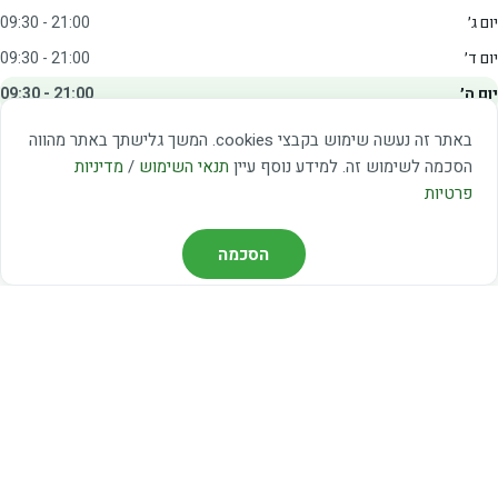
יום ג׳
09:30 - 21:00
יום ד׳
09:30 - 21:00
יום ה׳
09:30 - 21:00
יום ו׳
09:00 - 15:00
באתר זה נעשה שימוש בקבצי cookies. המשך גלישתך באתר מהווה
שבת
20:00 - 23:00
הסכמה לשימוש זה. למידע נוסף עיין
תנאי השימוש
/
מדיניות
פרטיות
מצאו אותנו
הסכמה
דרך משה דיין 3, יהוד
03-5367460
חברת קווים — קווים 37, 38, 78, 56
חברת ואוליה — קו 475
ניווט עם Waze