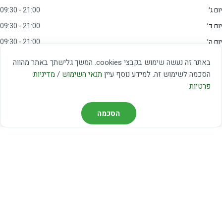
יום ג׳
09:30 - 21:00
יום ד׳
09:30 - 21:00
יום ה׳
09:30 - 21:00
יום ו׳
09:00 - 15:00
באתר זה נעשה שימוש בקבצי cookies. המשך גלישתך באתר מהווה
שבת
20:00 - 23:00
הסכמה לשימוש זה. למידע נוסף עיין
תנאי השימוש
/
מדיניות
פרטיות
מצאו אותנו
הסכמה
דרך משה דיין 3, יהוד
03-5367460
חברת קווים — קווים 37, 38, 78, 56
חברת ואוליה — קו 475
ניווט עם Waze