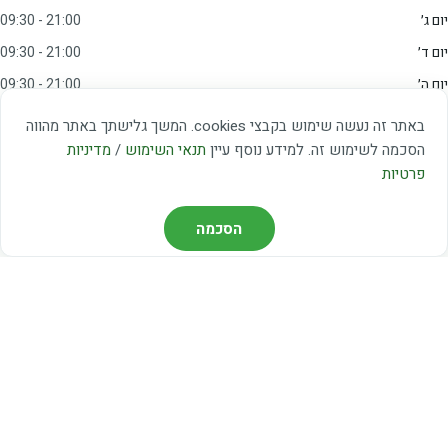
יום ג׳
09:30 - 21:00
יום ד׳
09:30 - 21:00
יום ה׳
09:30 - 21:00
יום ו׳
09:00 - 15:00
באתר זה נעשה שימוש בקבצי cookies. המשך גלישתך באתר מהווה
שבת
20:00 - 23:00
הסכמה לשימוש זה. למידע נוסף עיין
תנאי השימוש
/
מדיניות
פרטיות
מצאו אותנו
הסכמה
דרך משה דיין 3, יהוד
03-5367460
חברת קווים — קווים 37, 38, 78, 56
חברת ואוליה — קו 475
ניווט עם Waze