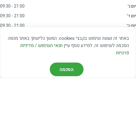
יום ג׳
09:30 - 21:00
יום ד׳
09:30 - 21:00
יום ה׳
09:30 - 21:00
יום ו׳
09:00 - 15:00
באתר זה נעשה שימוש בקבצי cookies. המשך גלישתך באתר מהווה
שבת
20:00 - 23:00
הסכמה לשימוש זה. למידע נוסף עיין
תנאי השימוש
/
מדיניות
פרטיות
מצאו אותנו
הסכמה
דרך משה דיין 3, יהוד
03-5367460
חברת קווים — קווים 37, 38, 78, 56
חברת ואוליה — קו 475
ניווט עם Waze