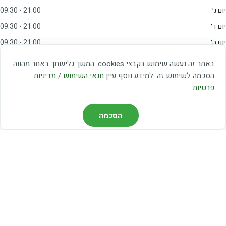
יום ג׳
09:30 - 21:00
יום ד׳
09:30 - 21:00
יום ה׳
09:30 - 21:00
יום ו׳
09:00 - 15:00
באתר זה נעשה שימוש בקבצי cookies. המשך גלישתך באתר מהווה
שבת
20:00 - 23:00
הסכמה לשימוש זה. למידע נוסף עיין
תנאי השימוש
/
מדיניות
פרטיות
מצאו אותנו
הסכמה
דרך משה דיין 3, יהוד
03-5367460
חברת קווים — קווים 37, 38, 78, 56
חברת ואוליה — קו 475
ניווט עם Waze