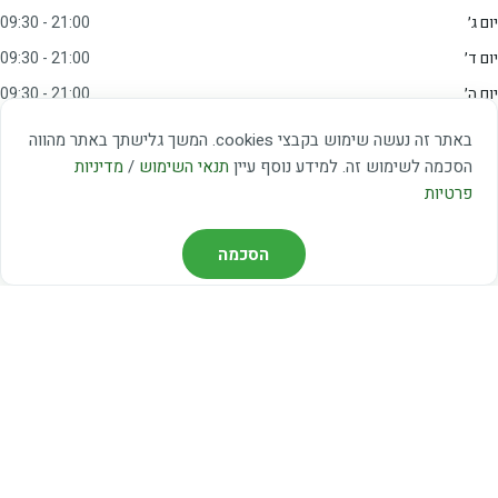
יום ג׳
09:30 - 21:00
יום ד׳
09:30 - 21:00
יום ה׳
09:30 - 21:00
יום ו׳
09:00 - 15:00
באתר זה נעשה שימוש בקבצי cookies. המשך גלישתך באתר מהווה
שבת
20:00 - 23:00
הסכמה לשימוש זה. למידע נוסף עיין
תנאי השימוש
/
מדיניות
פרטיות
מצאו אותנו
הסכמה
דרך משה דיין 3, יהוד
03-5367460
חברת קווים — קווים 37, 38, 78, 56
חברת ואוליה — קו 475
ניווט עם Waze