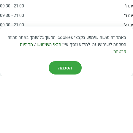
יום ג׳
09:30 - 21:00
יום ד׳
09:30 - 21:00
יום ה׳
09:30 - 21:00
יום ו׳
09:00 - 15:00
באתר זה נעשה שימוש בקבצי cookies. המשך גלישתך באתר מהווה
שבת
20:00 - 23:00
הסכמה לשימוש זה. למידע נוסף עיין
תנאי השימוש
/
מדיניות
פרטיות
מצאו אותנו
הסכמה
דרך משה דיין 3, יהוד
03-5367460
חברת קווים — קווים 37, 38, 78, 56
חברת ואוליה — קו 475
ניווט עם Waze