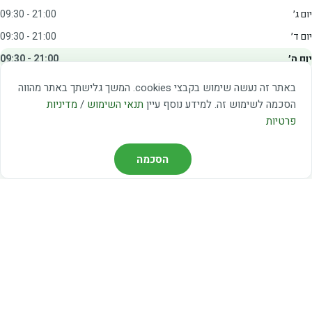
יום ג׳
09:30 - 21:00
יום ד׳
09:30 - 21:00
יום ה׳
09:30 - 21:00
יום ו׳
09:00 - 15:00
באתר זה נעשה שימוש בקבצי cookies. המשך גלישתך באתר מהווה
שבת
20:00 - 23:00
הסכמה לשימוש זה. למידע נוסף עיין
תנאי השימוש
/
מדיניות
פרטיות
מצאו אותנו
הסכמה
דרך משה דיין 3, יהוד
03-5367460
חברת קווים — קווים 37, 38, 78, 56
חברת ואוליה — קו 475
ניווט עם Waze