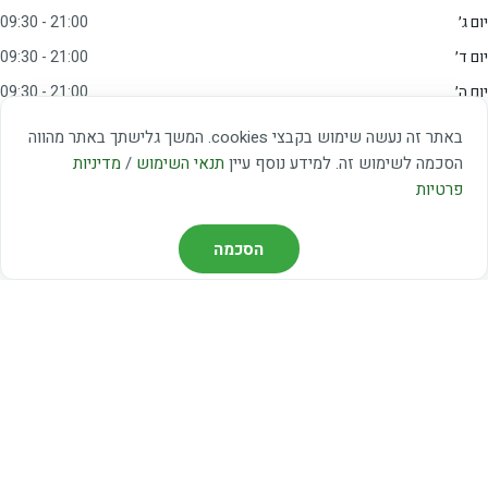
יום ג׳
09:30 - 21:00
יום ד׳
09:30 - 21:00
יום ה׳
09:30 - 21:00
יום ו׳
09:00 - 15:00
באתר זה נעשה שימוש בקבצי cookies. המשך גלישתך באתר מהווה
שבת
20:00 - 23:00
הסכמה לשימוש זה. למידע נוסף עיין
תנאי השימוש
/
מדיניות
פרטיות
מצאו אותנו
הסכמה
דרך משה דיין 3, יהוד
03-5367460
חברת קווים — קווים 37, 38, 78, 56
חברת ואוליה — קו 475
ניווט עם Waze