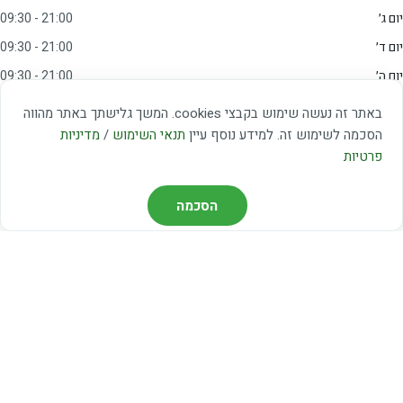
יום ג׳
09:30 - 21:00
יום ד׳
09:30 - 21:00
יום ה׳
09:30 - 21:00
יום ו׳
09:00 - 15:00
באתר זה נעשה שימוש בקבצי cookies. המשך גלישתך באתר מהווה
שבת
20:00 - 23:00
הסכמה לשימוש זה. למידע נוסף עיין
תנאי השימוש
/
מדיניות
פרטיות
מצאו אותנו
הסכמה
דרך משה דיין 3, יהוד
03-5367460
חברת קווים — קווים 37, 38, 78, 56
חברת ואוליה — קו 475
ניווט עם Waze