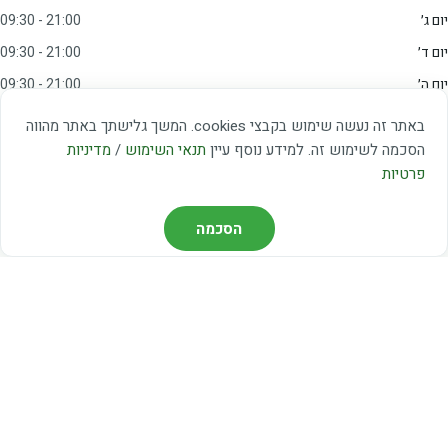
יום ג׳
09:30 - 21:00
יום ד׳
09:30 - 21:00
יום ה׳
09:30 - 21:00
יום ו׳
09:00 - 15:00
באתר זה נעשה שימוש בקבצי cookies. המשך גלישתך באתר מהווה
שבת
20:00 - 23:00
הסכמה לשימוש זה. למידע נוסף עיין
תנאי השימוש
/
מדיניות
פרטיות
מצאו אותנו
הסכמה
דרך משה דיין 3, יהוד
03-5367460
חברת קווים — קווים 37, 38, 78, 56
חברת ואוליה — קו 475
ניווט עם Waze