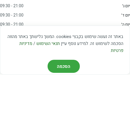
יום ג׳
09:30 - 21:00
יום ד׳
09:30 - 21:00
יום ה׳
09:30 - 21:00
יום ו׳
09:00 - 15:00
באתר זה נעשה שימוש בקבצי cookies. המשך גלישתך באתר מהווה
שבת
20:00 - 23:00
הסכמה לשימוש זה. למידע נוסף עיין
תנאי השימוש
/
מדיניות
פרטיות
מצאו אותנו
הסכמה
דרך משה דיין 3, יהוד
03-5367460
חברת קווים — קווים 37, 38, 78, 56
חברת ואוליה — קו 475
ניווט עם Waze