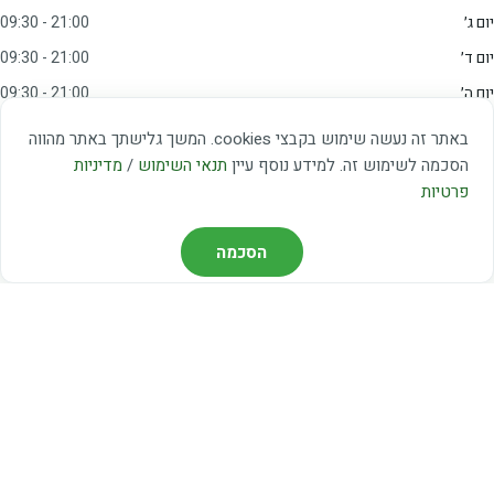
יום ג׳
09:30 - 21:00
יום ד׳
09:30 - 21:00
יום ה׳
09:30 - 21:00
יום ו׳
09:00 - 15:00
באתר זה נעשה שימוש בקבצי cookies. המשך גלישתך באתר מהווה
שבת
20:00 - 23:00
הסכמה לשימוש זה. למידע נוסף עיין
תנאי השימוש
/
מדיניות
פרטיות
מצאו אותנו
הסכמה
דרך משה דיין 3, יהוד
03-5367460
חברת קווים — קווים 37, 38, 78, 56
חברת ואוליה — קו 475
ניווט עם Waze