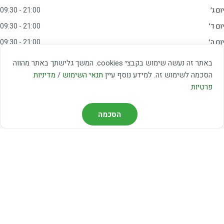
יום ג׳
09:30 - 21:00
יום ד׳
09:30 - 21:00
יום ה׳
09:30 - 21:00
יום ו׳
09:00 - 15:00
באתר זה נעשה שימוש בקבצי cookies. המשך גלישתך באתר מהווה
שבת
20:00 - 23:00
הסכמה לשימוש זה. למידע נוסף עיין
תנאי השימוש
/
מדיניות
פרטיות
מצאו אותנו
הסכמה
דרך משה דיין 3, יהוד
03-5367460
חברת קווים — קווים 37, 38, 78, 56
חברת ואוליה — קו 475
ניווט עם Waze