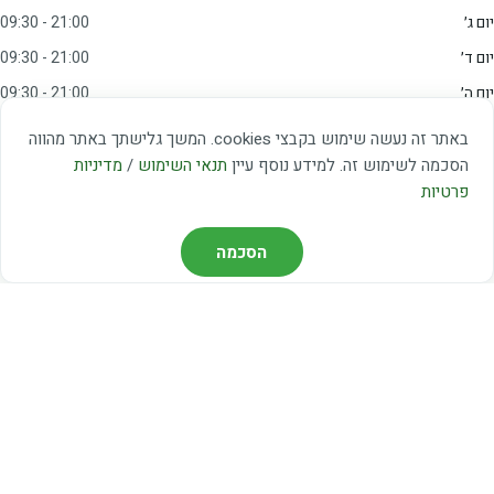
יום ג׳
09:30 - 21:00
יום ד׳
09:30 - 21:00
יום ה׳
09:30 - 21:00
יום ו׳
09:00 - 15:00
באתר זה נעשה שימוש בקבצי cookies. המשך גלישתך באתר מהווה
שבת
20:00 - 23:00
הסכמה לשימוש זה. למידע נוסף עיין
תנאי השימוש
/
מדיניות
פרטיות
מצאו אותנו
הסכמה
דרך משה דיין 3, יהוד
03-5367460
חברת קווים — קווים 37, 38, 78, 56
חברת ואוליה — קו 475
ניווט עם Waze