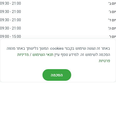
יום ב׳
09:30 - 21:00
יום ג׳
09:30 - 21:00
יום ד׳
09:30 - 21:00
יום ה׳
09:30 - 21:00
יום ו׳
09:00 - 15:00
שבת
20:00 - 23:00
באתר זה נעשה שימוש בקבצי cookies. המשך גלישתך באתר מהווה
הסכמה לשימוש זה. למידע נוסף עיין
תנאי השימוש
/
מדיניות
מצאו אותנו
פרטיות
דרך משה דיין 3, יהוד
הסכמה
03-5367460
חברת קווים — קווים 37, 38, 78, 56
חברת ואוליה — קו 475
ניווט עם Waze