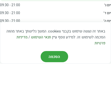
יום ג׳
09:30 - 21:00
יום ד׳
09:30 - 21:00
יום ה׳
09:30 - 21:00
יום ו׳
09:00 - 15:00
באתר זה נעשה שימוש בקבצי cookies. המשך גלישתך באתר מהווה
שבת
20:00 - 23:00
הסכמה לשימוש זה. למידע נוסף עיין
תנאי השימוש
/
מדיניות
פרטיות
מצאו אותנו
הסכמה
דרך משה דיין 3, יהוד
03-5367460
חברת קווים — קווים 37, 38, 78, 56
חברת ואוליה — קו 475
ניווט עם Waze